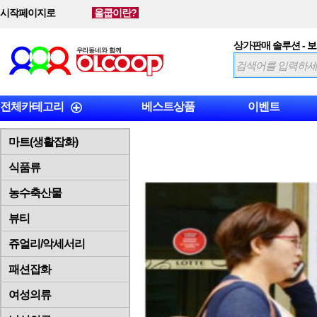
시작페이지로
올쿱이란?
상가판매 솔루션 - 
전체카테고리
베스트상품
이벤트
마트(생활잡화)
식품류
농수축산물
뷰티
쥬얼리/악세서리
패션잡화
여성의류