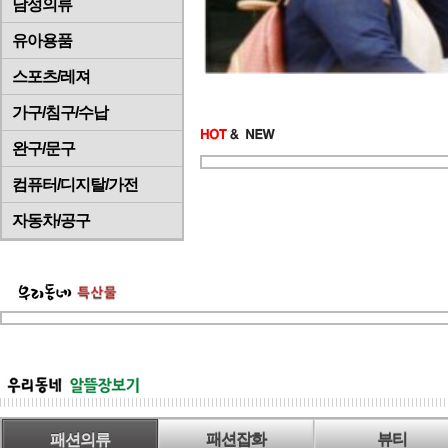
남성의류
유아용품
스포츠/레져
가구/침구/수납
완구/문구
컴퓨터/디지탈/가전
자동차/공구
패션의류
패션잡화
뷰티